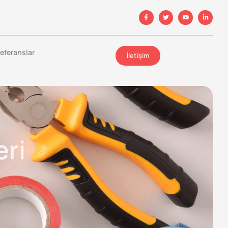
eferanslar
İletişim
eri