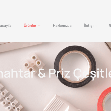
asayfa
Ürünler
Hakkımızda
İletişim
R
ahtar & Priz Çeşitl