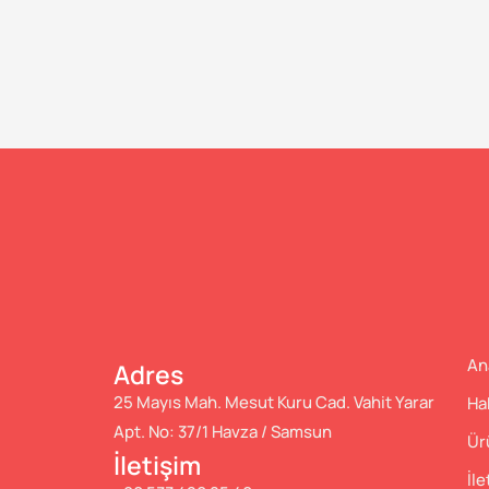
An
Adres
25 Mayıs Mah. Mesut Kuru Cad. Vahit Yarar
Ha
Apt. No: 37/1 Havza / Samsun
Ür
İletişim
İle