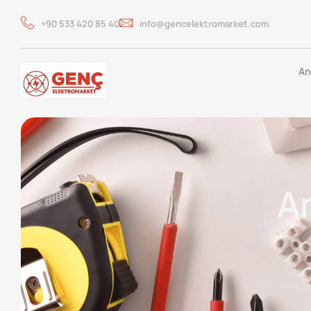
+90 533 420 85 40
info@gencelektromarket.com
An
An