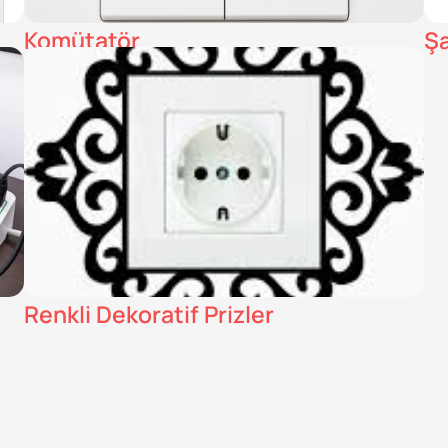
Komütatör
Şa
Renkli Dekoratif Prizler